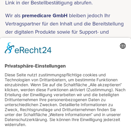
Link in der Bestellbestätigung abrufen.
Wir als
premedicare GmbH
bleiben jedoch Ihr
Vertragspartner für den Inhalt und die Bereitstellung
der digitalen Produkte sowie für Support- und
Serviceanfragen.
PayPal
Anbieter dieses Zahlungsdienstes ist PayPal (Europe)
S.à.r.l. et Cie, S.C.A., 22-24 Boulevard Royal, L-2449
Luxembourg (im Folgenden „PayPal“).
Details entnehmen Sie der Datenschutzerklärung
von PayPal:
https://www.paypal.com/de/webapps/mpp/ua/privacy-
full
.
Stripe