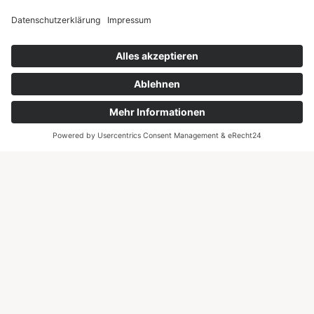
Anbieter für Kunden innerhalb der EU ist die Stripe
Payments Europe, Ltd.,1 Grand Canal Street Lower,
Grand Canal Dock, Dublin, Irland (im Folgenden
„Stripe“).
Details hierzu können Sie in der
Datenschutzerklärung von Stripe nachlesen:
https://stripe.com/de/privacy
.